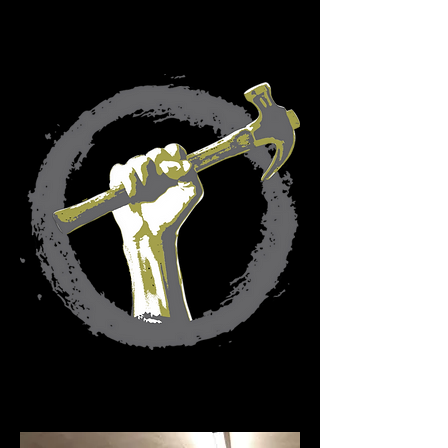
Wir helfen ihnen gerne in Hamm/Unna
/Kamen/Bönen/Soest/Beckum ....