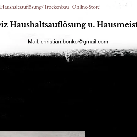
Haushaltsauflösung/Trockenbau
Online-Store
iz Haushaltsauflösung u. Hausmeist
Mail:
christian.bonko@gmail.com
rne in Hamm/Unna /Kamen/Bönen/Soest/Beckum ....
änger Stützrad f. AnhängerTop Qualität auf Stahlfelge
Anhänger St