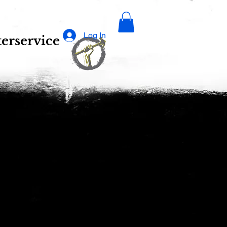
Log In
erservice
ützrad f.