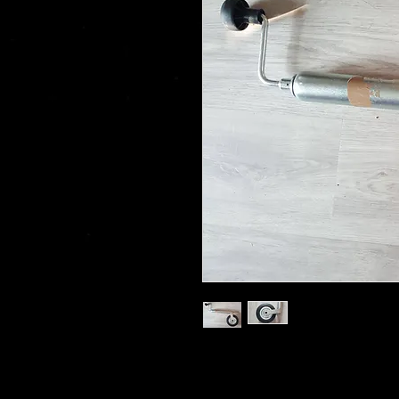
Stützrad für PKW-Anhänger mi
Â 
