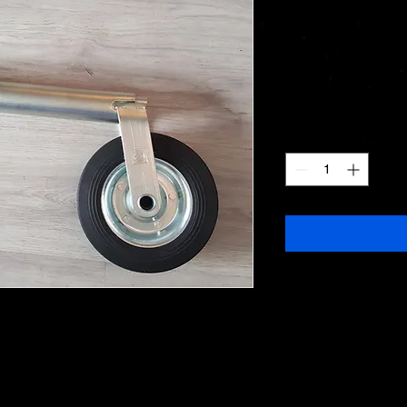
AnhängerTop
Stahlfelge
Price
€17.00
Quantity
*
t Klemmhalter 48 mm
